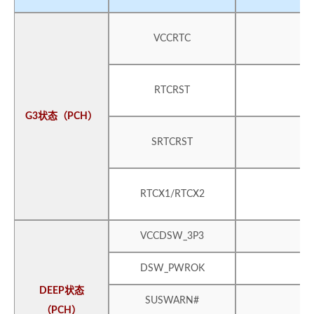
VCCRTC
RTCRST
G3状态（PCH）
SRTCRST
RTCX1/RTCX2
VCCDSW_3P3
DSW_PWROK
DEEP状态
SUSWARN#
（PCH）