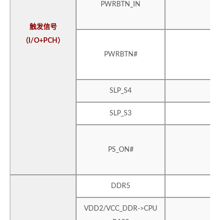
PWRBTN_IN
触发信号
（I/O+PCH）
PWRBTN#
SLP_S4
SLP_S3
PS_ON#
DDR5
VDD2/VCC_DDR->CPU