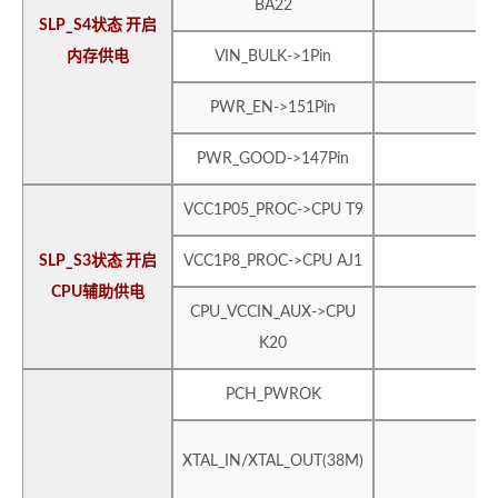
BA22
SLP_S4状态 开启
内存供电
VIN_BULK->1Pin
PWR_EN->151Pin
PWR_GOOD->147Pin
VCC1P05_PROC->CPU T9
SLP_S3状态 开启
VCC1P8_PROC->CPU AJ1
CPU辅助供电
CPU_VCCIN_AUX->CPU
K20
PCH_PWROK
XTAL_IN/XTAL_OUT(38M)