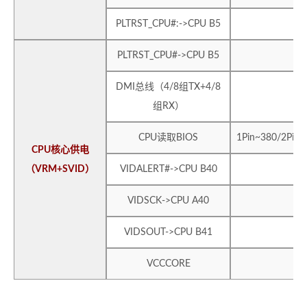
PLTRST_CPU#:->CPU B5
PLTRST_CPU#->CPU B5
DMI总线（4/8组TX+4/8
组RX）
CPU读取BIOS
1Pin~380/2Pin~
CPU核心供电
（VRM+SVID）
VIDALERT#->CPU B40
VIDSCK->CPU A40
VIDSOUT->CPU B41
VCCCORE