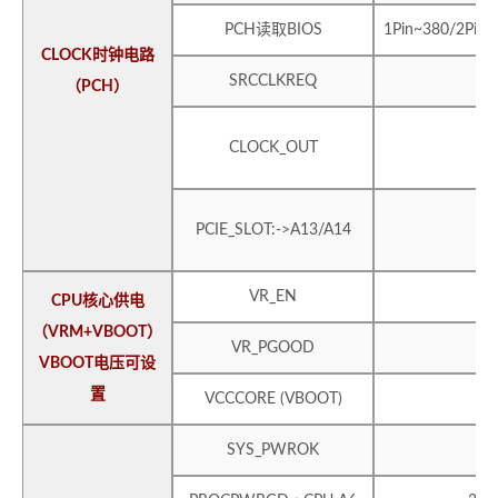
PCH读取BIOS
1Pin~380/2Pin~
CLOCK时钟电路
SRCCLKREQ
（PCH）
CLOCK_OUT
PCIE_SLOT:->A13/A14
VR_EN
CPU核心供电
（VRM+VBOOT）
VR_PGOOD
VBOOT电压可设
置
VCCCORE (VBOOT)
SYS_PWROK