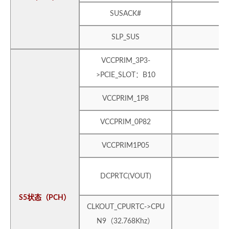
SUSACK#
SLP_SUS
VCCPRIM_3P3-
>PCIE_SLOT：B10
VCCPRIM_1P8
VCCPRIM_0P82
VCCPRIM1P05
DCPRTC(VOUT)
S5状态（PCH）
CLKOUT_CPURTC->CPU
N9（32.768Khz）