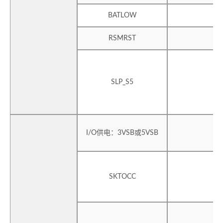
BATLOW
RSMRST
SLP_S5
I/O供电：3VSB或5VSB
SKTOCC