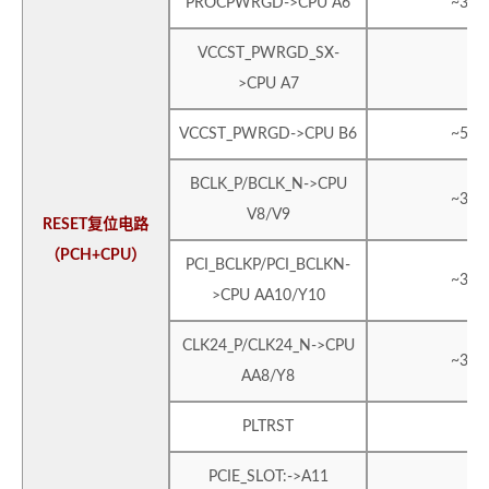
PROCPWRGD->CPU A6
~33
VCCST_PWRGD_SX-
~
>CPU A7
VCCST_PWRGD->CPU B6
~56
BCLK_P/BCLK_N->CPU
~36
V8/V9
RESET复位电路
（PCH+CPU）
PCI_BCLKP/PCI_BCLKN-
~36
>CPU AA10/Y10
CLK24_P/CLK24_N->CPU
~36
AA8/Y8
PLTRST
PCIE_SLOT:->A11