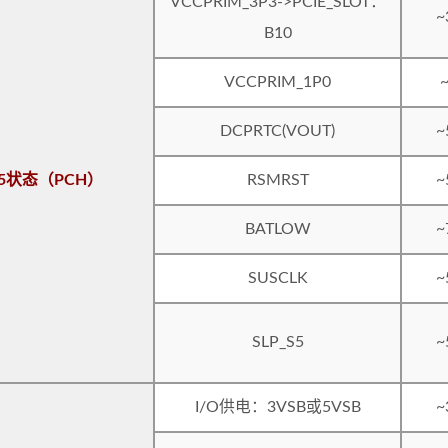
VCCPRIM_3P3->PCIE_SLOT：
~
B10
VCCPRIM_1P0
DCPRTC(VOUT)
~
S5状态（PCH）
RSMRST
~
BATLOW
~
SUSCLK
~
SLP_S5
~
I/O供电：3VSB或5VSB
~