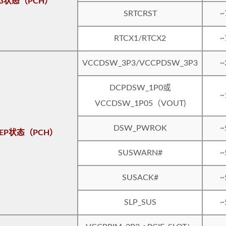
3状态（PCH）
SRTCRST
~
RTCX1/RTCX2
~
VCCDSW_3P3/VCCPDSW_3P3
~
DCPDSW_1P0或
~
VCCDSW_1P05（VOUT)
DSW_PWROK
~
EEP状态（PCH）
SUSWARN#
~
SUSACK#
~
SLP_SUS
~