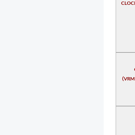
CLO
（VRM