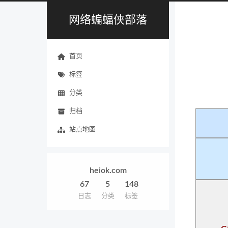
网络蝙蝠侠部落
首页
标签
分类
归档
站点地图
heiok.com
67
5
148
日志
分类
标签