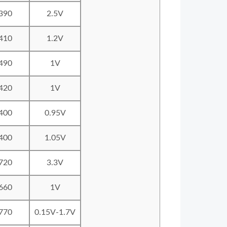
390
2.5V
410
1.2V
490
1V
420
1V
400
0.95V
400
1.05V
720
3.3V
660
1V
770
0.15V-1.7V