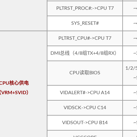
PLTRST_PROC#:->CPU T7
~
SYS_RESET#
~
PLTRST_CPU#->CPU T7
~
DMI总线（4/8组TX+4/8组RX）
~
1/2/
CPU读取BIOS
~
CPU核心供电
VRM+SVID）
VIDALERT#->CPU A14
~
VIDSCK->CPU C14
~
VIDSOUT->CPU B14
~