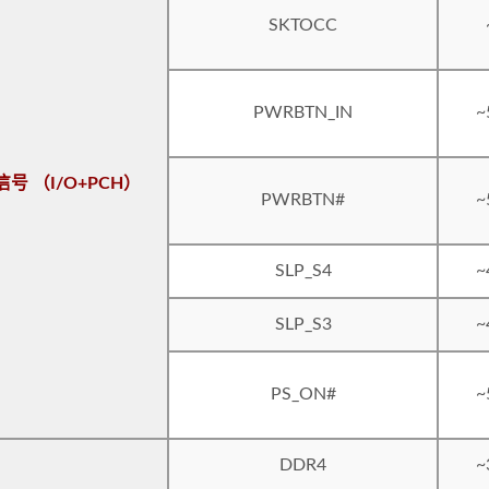
SKTOCC
PWRBTN_IN
~
号 （I/O+PCH）
PWRBTN#
~
SLP_S4
~
SLP_S3
~
PS_ON#
~
DDR4
~