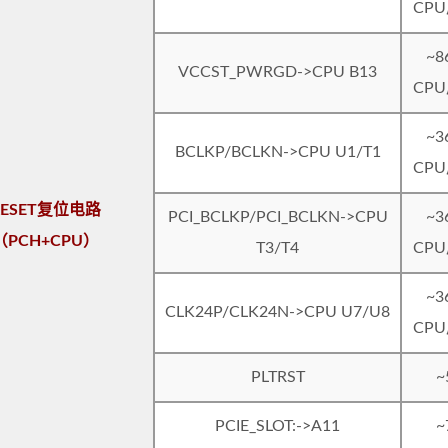
CP
~8
VCCST_PWRGD->CPU B13
CP
~3
BCLKP/BCLKN->CPU U1/T1
CP
RESET复位电路
PCI_BCLKP/PCI_BCLKN->CPU
~3
（PCH+CPU）
T3/T4
CP
~3
CLK24P/CLK24N->CPU U7/U8
CP
PLTRST
~
PCIE_SLOT:->A11
~