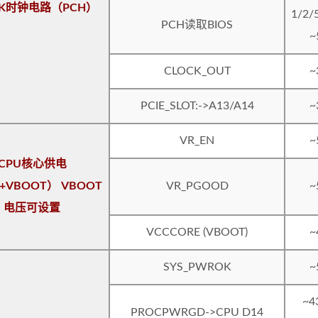
CK时钟电路（PCH）
1/2/
PCH读取BIOS
~
CLOCK_OUT
~
PCIE_SLOT:->A13/A14
~
VR_EN
~
CPU核心供电
+VBOOT） VBOOT
VR_PGOOD
~
电压可设置
VCCCORE (VBOOT)
~
SYS_PWROK
~
~4
PROCPWRGD->CPU D14