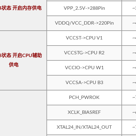
_S4状态 开启内存供电
VPP_2.5V->288Pin
~
VDDQ/VCC_DDR->220Pin
~
VCCST->CPU V1
~
VCCSTG->CPU R2
~
S3状态 开启CPU辅助
供电
VCCIO->CPU W1
~
VCCSA->CPU B3
~
PCH_PWROK
~
XCLK_BIASREF
~
XTAL24_IN/XTAL24_OUT
~